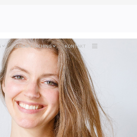
G
SCHLAFCOACHING
KONTAKT
itliche Lösungen, die in deinen Alltag passen
lles Leben.