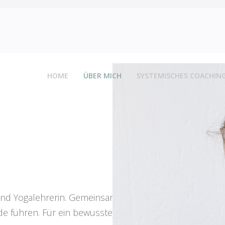
HOME
ÜBER MICH
SYSTEMISCHES COACHIN
d Yogalehrerin. Gemeinsam mit dir erarbeite ich ganzhe
de führen. Für ein bewusstes, genussvolles und kraftvo